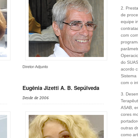
2. Presta
de proce
equipe in
contrata
com comp
program
parâmetr
Operaci
do SUAS
Diretor-Adjunto
acordo 
Sistema 
com o in
Eugênia Jizetti A. B. Sepúlveda
3. Dese
Desde de 2006
Terapêut
ASAB, em
cores mo
portador
outras d
como art