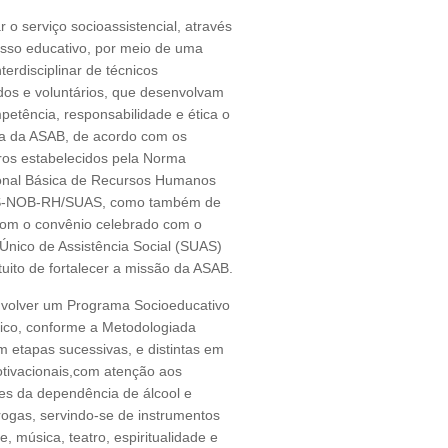
r o serviço socioassistencial, através
sso educativo, por meio de uma
terdisciplinar de técnicos
dos e voluntários, que desenvolvam
etência, responsabilidade e ética o
a da ASAB, de acordo com os
os estabelecidos pela Norma
onal Básica de Recursos Humanos
-NOB-RH/SUAS, como também de
com o convênio celebrado com o
Único de Assistência Social (SUAS)
tuito de fortalecer a missão da ASAB.
nvolver um Programa Socioeducativo
ico, conforme a Metodologiada
 etapas sucessivas, e distintas em
tivacionais,com atenção aos
es da dependência de álcool e
rogas, servindo-se de instrumentos
e, música, teatro, espiritualidade e