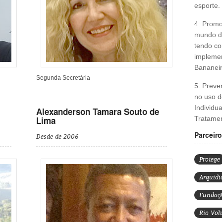
esporte.
4. Prom
mundo do
tendo co
implemen
Bananeir
Segunda Secretária
5. Preve
no uso d
Individu
Alexanderson Tamara Souto de
Lima
Tratame
Parceiro
Desde de 2006
Protege
Arquidi
Fundaç
Rio Vol