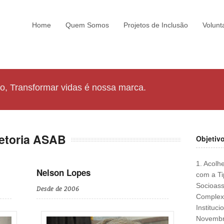
Home
Quem Somos
Projetos de Inclusão
Volunt
ão, Transformar vidas é nossa marca.
retoria ASAB
Objetiv
1. Acolh
Nelson Lopes
com a Ti
Socioass
Desde de 2006
Complexi
Instituc
Novembr