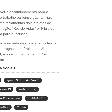
over o encaminhamento para o
 trabalho ea reinserção familiar,
mo ferramentas dois projetos de
tação: “Recicle Vidas” e “Fibra da
a para a Inclusão”.
nir a recaída na rua e a reincidência
e drogas, com Projeto de Vida
al, e no acompanhamento Pós
nto.
s Sociais
Igreja N. Sra. do Loreto
ocese RJ
Prefeitura RJ
ão Volkswagen
Instituto Rio
untário
Conab